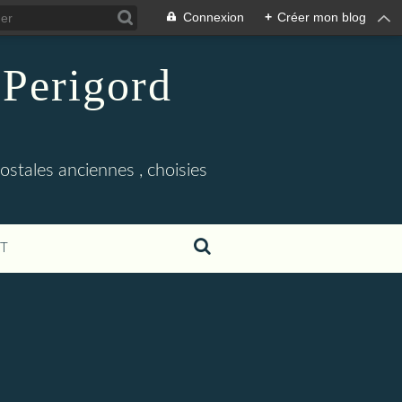
Connexion
+
Créer mon blog
 Perigord
tales anciennes , choisies
T