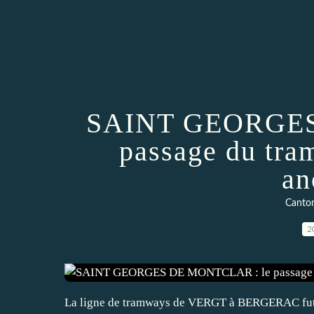
SAINT GEORGES
passage du tra
an
Canto
2
La ligne de tramways de VERGT à BERGERAC fut ou