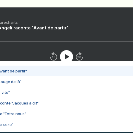
Purecharts
ngeli raconte "Avant de partir"
vant de partir"
Bouge de là"
 vite"
conte "Jacques a dit"
e "Entre nous"
3e sexe"