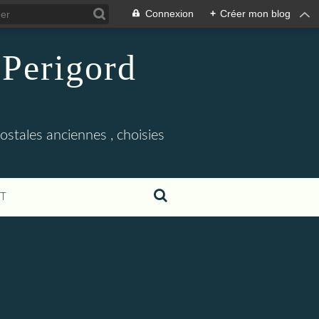
Connexion
+
Créer mon blog
 Perigord
tales anciennes , choisies
T