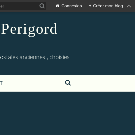
Connexion
+
Créer mon blog
 Perigord
tales anciennes , choisies
T