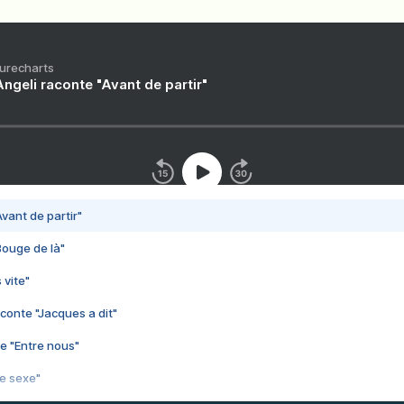
Purecharts
ngeli raconte "Avant de partir"
vant de partir"
Bouge de là"
 vite"
conte "Jacques a dit"
e "Entre nous"
3e sexe"