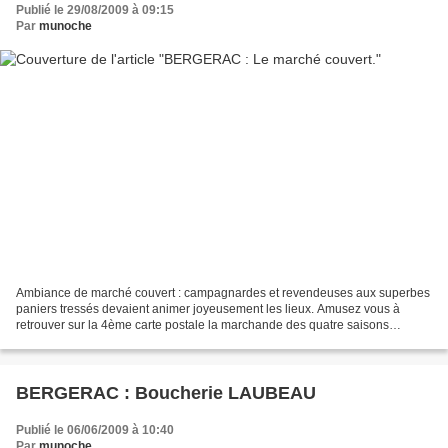
Publié le 29/08/2009 à 09:15
Par
munoche
Ambiance de marché couvert : campagnardes et revendeuses aux superbes
paniers tressés devaient animer joyeusement les lieux. Amusez vous à
retrouver sur la 4ème carte postale la marchande des quatre saisons
(dernière carte). Vu l'arrosoir , ses légumes...
BERGERAC : Boucherie LAUBEAU
Publié le 06/06/2009 à 10:40
Par
munoche