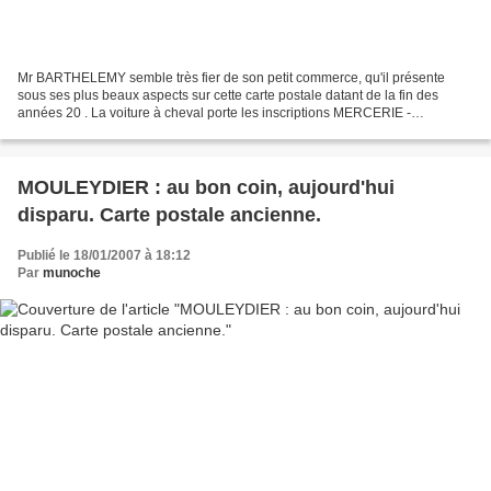
Mr BARTHELEMY semble très fier de son petit commerce, qu'il présente
sous ses plus beaux aspects sur cette carte postale datant de la fin des
années 20 . La voiture à cheval porte les inscriptions MERCERIE -
BARTHELEMY. Il y a également le camion de livraison,...
MOULEYDIER : au bon coin, aujourd'hui
disparu. Carte postale ancienne.
Publié le 18/01/2007 à 18:12
Par
munoche